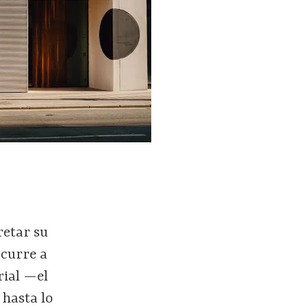
retar su
ecurre a
rial —el
 hasta lo