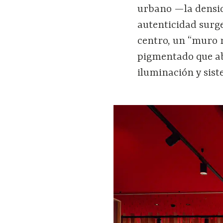
urbano —la densid
autenticidad surge 
centro, un “muro 
pigmentado que abs
iluminación y sist