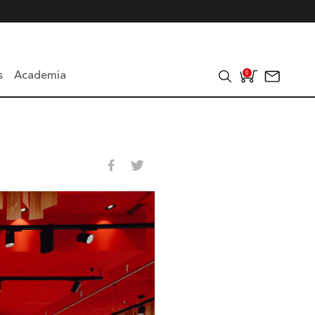
s
Academia
0