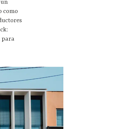
 un
do como
ductores
uck:
a para