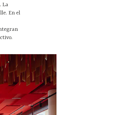
. La
le. En el
integran
ctivo.