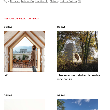
Tags:
Ecuador
habitación
Habitaculo
Natura
Natura Futura
Té
ARTÍCULOS RELACIONADOS
OBRAS
OBRAS
IWI
Therèse, un habitáculo entre
montañas
OBRAS
OBRAS