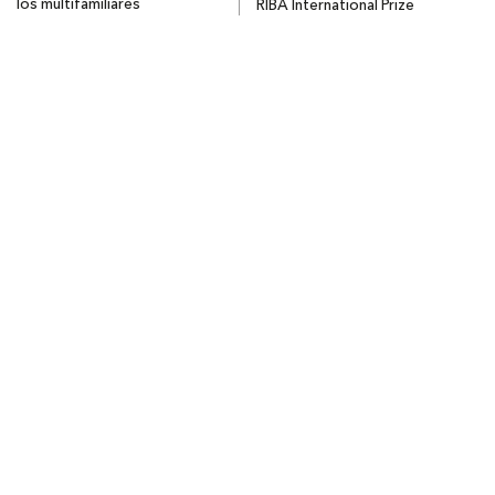
los multifamiliares
RIBA International Prize