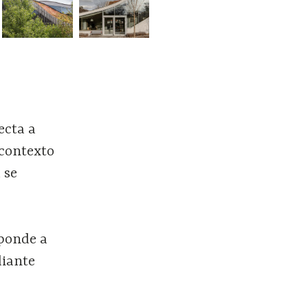
ecta a
 contexto
 se
sponde a
diante