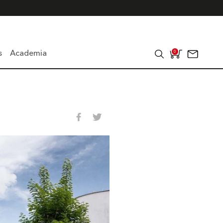
s
Academia
0