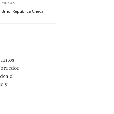
CIUDAD
Brno, República Checa
tintos:
-corredor
dea el
co y