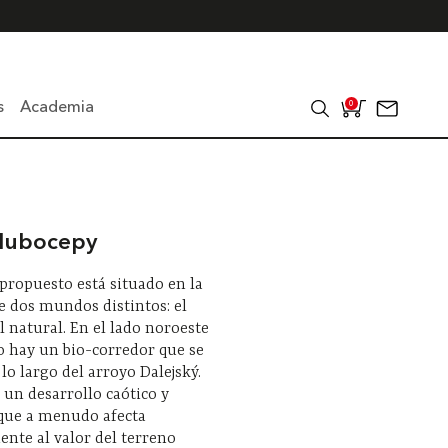
s
Academia
0
lubocepy
o propuesto está situado en la
e dos mundos distintos: el
l natural. En el lado noroeste
o hay un bio-corredor que se
 lo largo del arroyo Dalejský.
e un desarrollo caótico y
 que a menudo afecta
nte al valor del terreno