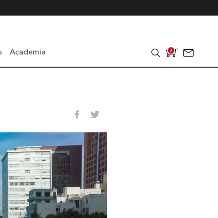
s
Academia
0