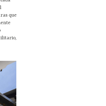
stada
l
uras que
mente
o
litario,