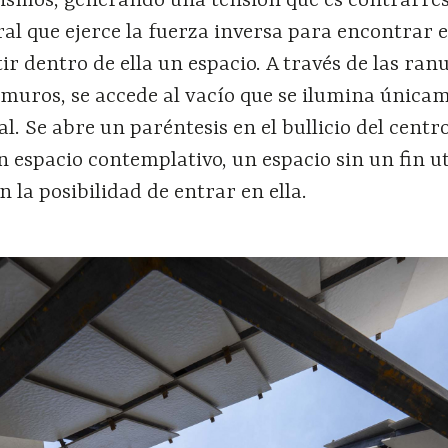
mismos, generando una tensión que es contrarre
ral que ejerce la fuerza inversa para encontrar e
tir dentro de ella un espacio. A través de las ran
 muros, se accede al vacío que se ilumina única
al. Se abre un paréntesis en el bullicio del centr
n espacio contemplativo, un espacio sin un fin uti
n la posibilidad de entrar en ella.