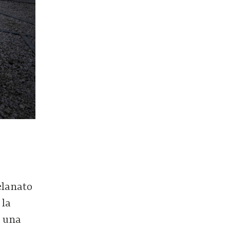
elanato
 la
e una