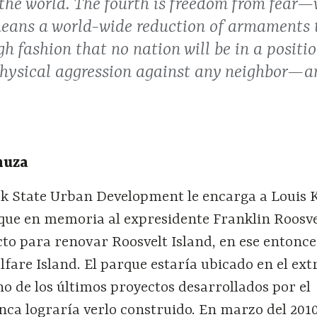
the world. The fourth is freedom from fear—
eans a world-wide reduction of armaments t
h fashion that no nation will be in a positi
hysical aggression against any neighbor—an
nuza
rk State Urban Development le encarga a Louis
rque en memoria al expresidente Franklin Roosv
to para renovar Roosvelt Island, en ese entonce
fare Island. El parque estaría ubicado en el ex
uno de los últimos proyectos desarrollados por el
nca lograría verlo construido. En marzo del 201