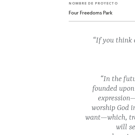
NOMBRE DE PROYECTO
Four Freedoms Park
“If you think 
“In the fut
founded upon 
expression—
worship God i
want—which, tra
will s