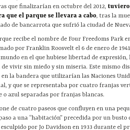
s que finalizarían en octubre del 2012,
tuvier
a que el parque se llevara a cabo
, tras la mu
tado de bancarrota que sufrió la ciudad de Nuev
rque recibe el nombre de Four Freedoms Park e
mado por Franklin Roosvelt el 6 de enero de 1941
mundo en el que hubiese libertad de expresión, 
ad de vivir sin miedo y sin miseria. Este mismo di
e en la bandera que utilizarían las Naciones Uni
al, y que se representaba por cuatro franjas ver
de o azul separadas por franjas blancas.
one de cuatro paseos que confluyen en una peq
paso a una “habitación” precedida por un busto 
 esculpido por Jo Davidson en 1933 durante el p