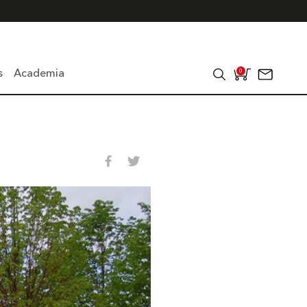
s
Academia
0