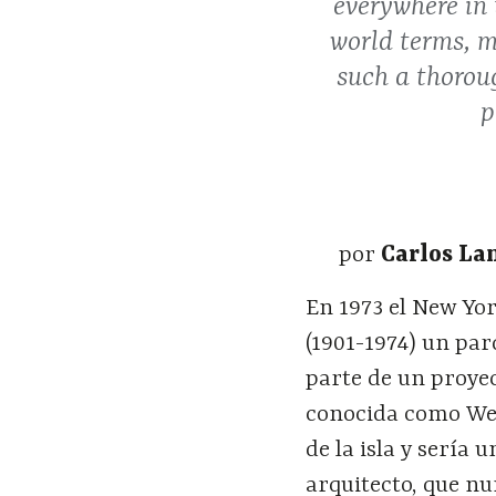
everywhere in 
world terms, m
such a thoroug
p
por
Carlos La
En 1973 el New Yo
(1901-1974) un pa
parte de un proyec
conocida como Wel
de la isla y sería 
arquitecto, que nu