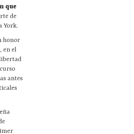
on que
erte de
a York.
n honor
, en el
libertad
scurso
das antes
ticales
ueña
de
rimer