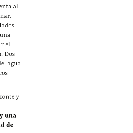
enta al
 mar.
olados
 una
r el
n. Dos
del agua
eos
zonte y
 y una
ad de