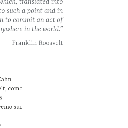
which, translated into
o such a point and in
on to commit an act of
ywhere in the world.”
Franklin Roosvelt
 Kahn
elt, como
s
tremo sur
0