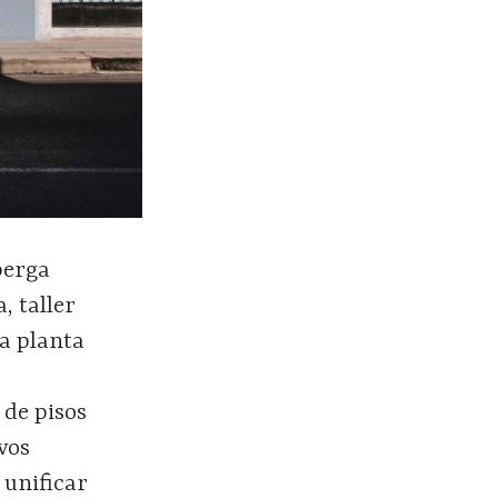
berga
, taller
La planta
 de pisos
evos
 unificar