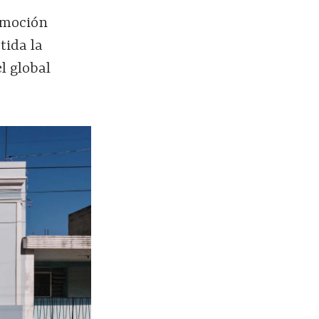
omoción
tida la
l global