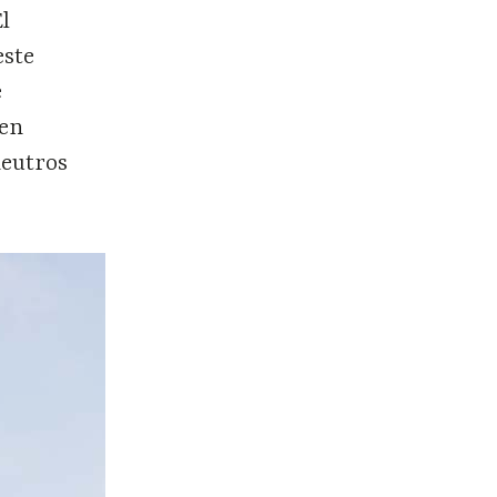
El
este
e
den
neutros