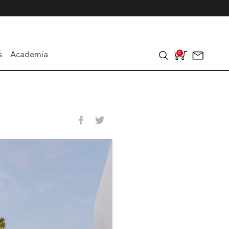
s
Academia
0