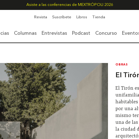
Asiste a las conferencias de MEXTRÓPOLI 2026
Revista
Suscríbete
Libros
Tienda
cias
Columnas
Entrevistas
Podcast
Concurso
Evento
OBRAS
El Tiró
El Tirón e
unifamili
habitable
por una al
mismo ter
una de las
la ciudad 
arquitectó