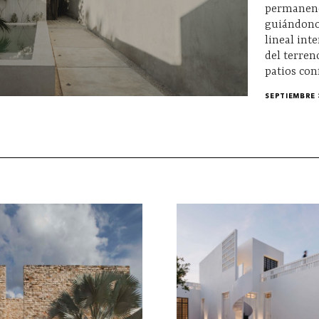
permanenci
guiándonos
lineal int
del terren
patios con
SEPTIEMBRE 