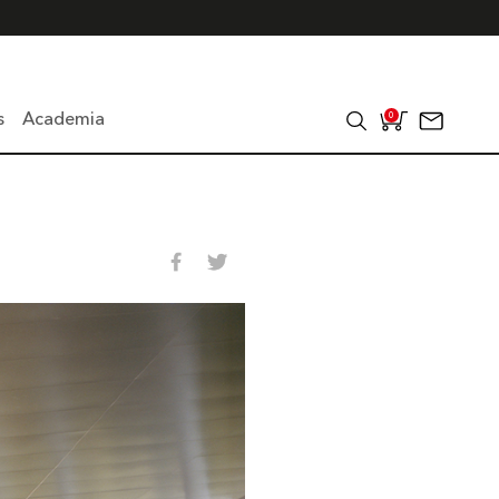
s
Academia
0