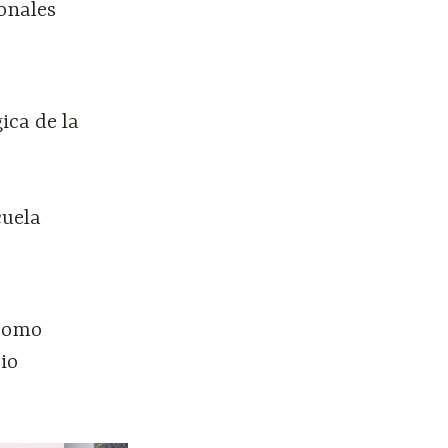
onales
ica de la
cuela
 como
io