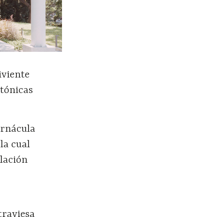
iviente
ctónicas
ernácula
 la cual
lación
traviesa