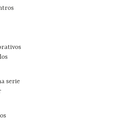
ntros
orativos
los
a serie
r
ios