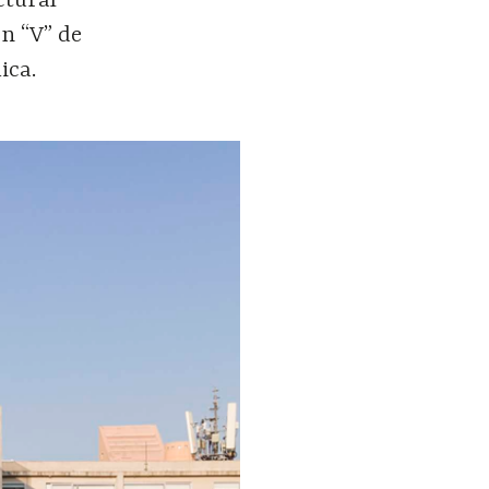
ctural
n “V” de
ica.