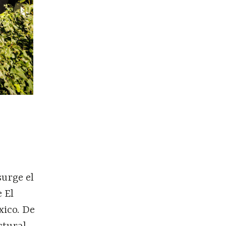
surge el
 El
xico. De