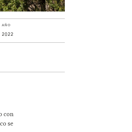
AÑO
2022
o con
co se