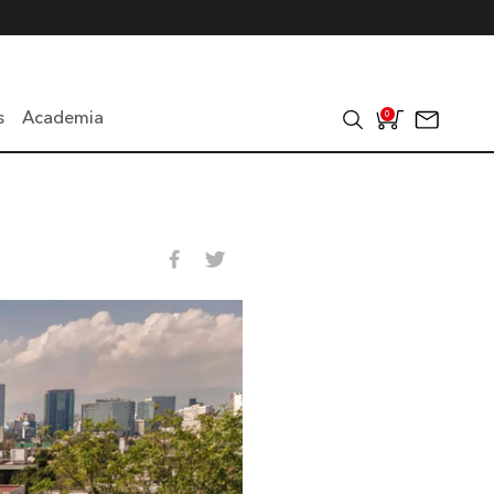
s
Academia
0