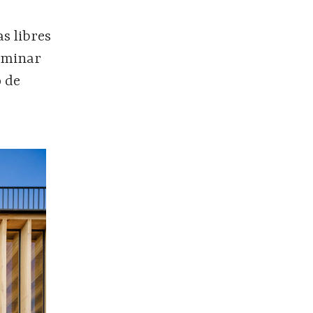
s libres
fuminar
o de