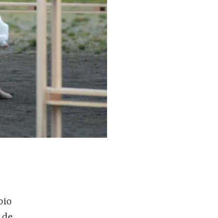
bio
 de