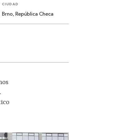
CIUDAD
Brno, República Checa
nos
.
tico