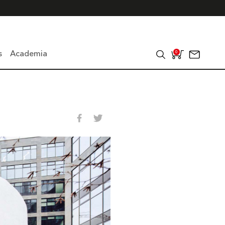
s
Academia
0