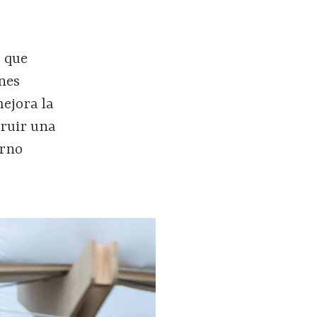
a que
ones
ejora la
truir una
orno