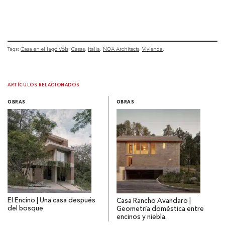
Tags:
Casa en el lago Völs
Casas
Italia
NOA Architects
Vivienda
ARTÍCULOS RELACIONADOS
OBRAS
OBRAS
El Encino | Una casa después
Casa Rancho Avandaro |
del bosque
Geometría doméstica entre
encinos y niebla.