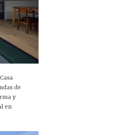
 Casa
andas de
orma y
al en