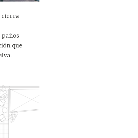
 cierra
s paños
ción que
elva.