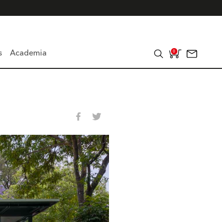
s
Academia
0