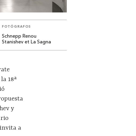
FOTÓGRAFOS
Schnepp Renou
Stanishev et La Sagna
rate
 la 18ª
ió
propuesta
hev y
rio
invita a