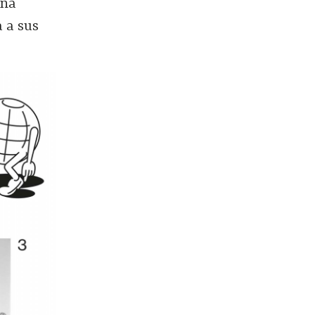
una
 a sus