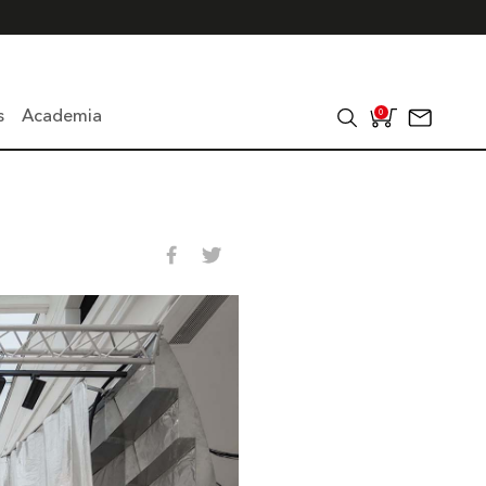
s
Academia
0