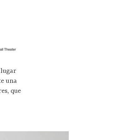
 lugar
te una
res, que