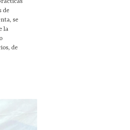
prácticas
s de
nta, se
e la
o
ios, de