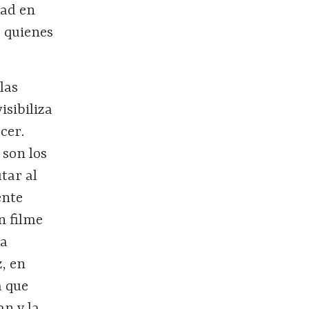
dad en
e quienes
las
isibiliza
cer.
 son los
tar al
ente
n filme
 a
, en
a que