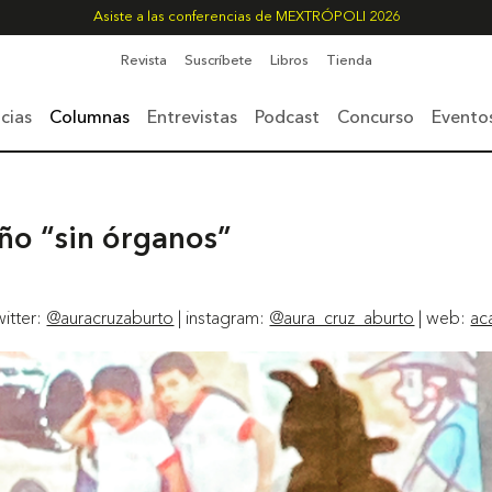
Asiste a las conferencias de MEXTRÓPOLI 2026
Revista
Suscríbete
Libros
Tienda
cias
Columnas
Entrevistas
Podcast
Concurso
Evento
ño “sin órganos”
witter:
@auracruzaburto
| instagram:
@aura_cruz_aburto
| web:
ac