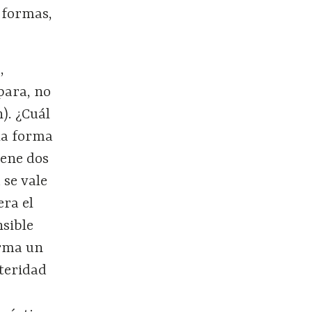
, formas,
,
para, no
). ¿Cuál
 la forma
iene dos
 se vale
era el
nsible
orma un
lteridad