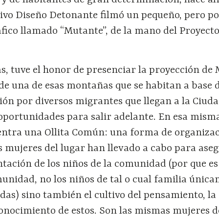
y de habitantes de gran determinación, hace a
ctivo Diseño Detonante filmó un pequeño, pero po
fico llamado “Mutante”, de la mano del Proyecto
, tuve el honor de presenciar la proyección de
 de una de esas montañas que se habitan a base 
ión por diversos migrantes que llegan a la Ciud
oportunidades para salir adelante. En esa mism
ntra una Ollita Común: una forma de organiza
s mujeres del lugar han llevado a cabo para ase
ntación de los niños de la comunidad (por que es
munidad, no los niños de tal o cual familia únic
odas) sino también el cultivo del pensamiento, la
conocimiento de estos. Son las mismas mujeres d