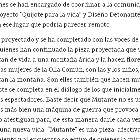
nes se han encargado de coordinar a la comuni
oyecto “Quijote para la vida” y Diseño Detonant
 a ese lugar que podría parecer remoto.
 proyectado y se ha completado con las voces de 
quienes han continuado la pieza proyectada que v
tan de vida a una montaña árida y la hacen flore
las mujeres de la Olla Común, son las y los niños,
an la montaña. Son elles también que hacen mu
e se completa en el diálogo de los que inicialm
s espectadores. Baste decir que Mutante no es u
, es más bien una máquina de guerra que provoca
o atestiguan para, de esta manera darle cada vez
 una nueva vida. “Mutante” es una pieza-afectiv