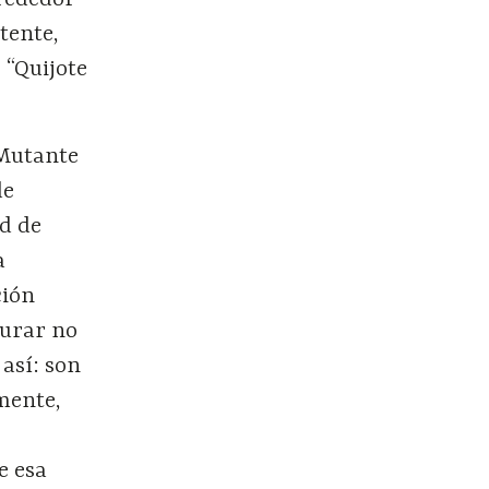
lrededor
tente,
 “Quijote
 Mutante
de
ad de
a
ción
gurar no
 así: son
amente,
e esa