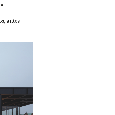
os
os, antes