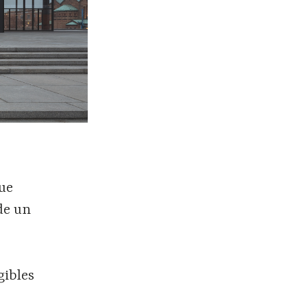
fue
de un
gibles
o