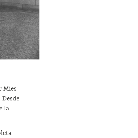
r Mies
. Desde
e la
pleta