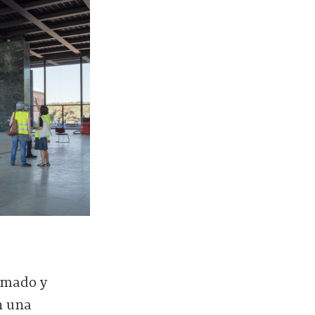
rmado y
on una