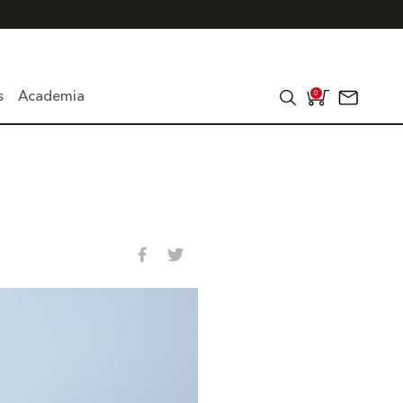
s
Academia
0