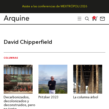
Asiste a las conferencias de MEXTRÓPOLI 2026
0
David Chipperfield
COLUMNAS
Decarbonizados,
Pritzker 2023
La columna árbol
decolonizados y
deconstruidos, pero