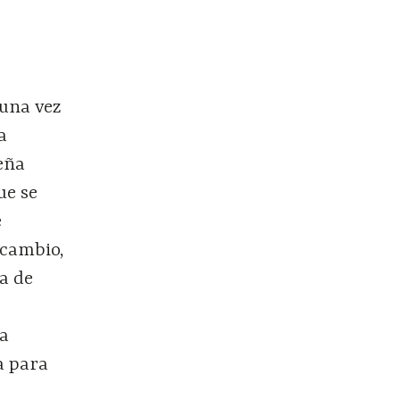
guna vez
a
eña
ue se
e
 cambio,
a de
ra
a para