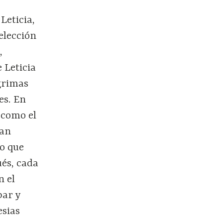
Leticia,
elección
,
 Leticia
ágrimas
es. En
 como el
gan
lo que
és, cada
n el
bar y
esias