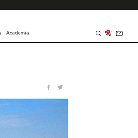
s
Academia
0