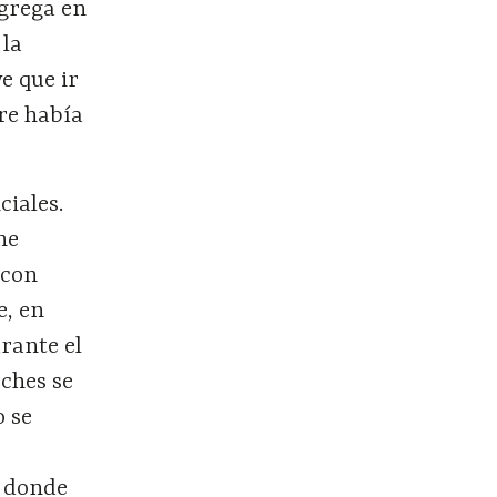
ngrega en
 la
e que ir
re había
ciales.
he
 con
e, en
rante el
ches se
o se
n donde