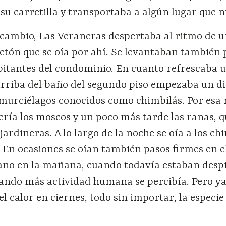
u carretilla y transportaba a algún lugar que n
n cambio, Las Veraneras despertaba al ritmo de 
uetón que se oía por ahí. Se levantaban también 
abitantes del condominio. En cuanto refrescaba 
 arriba del baño del segundo piso empezaba un d
murciélagos conocidos como chimbilás. Por esa
ería los moscos y un poco más tarde las ranas, 
ardineras. A lo largo de la noche se oía a los chi
a. En ocasiones se oían también pasos firmes en e
no en la mañana, cuando todavía estaban desp
cuando más actividad humana se percibía. Pero y
el calor en ciernes, todo sin importar, la especi