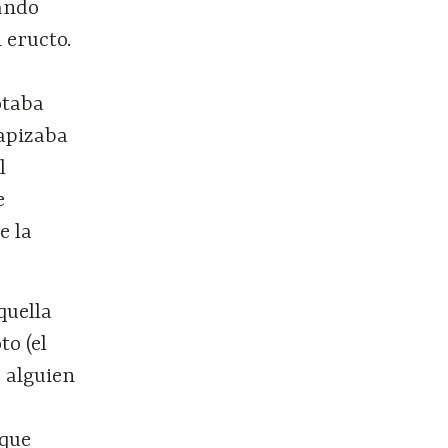
uando
 eructo.
otaba
tapizaba
l
e
e la
quella
o (el
ó alguien
 que