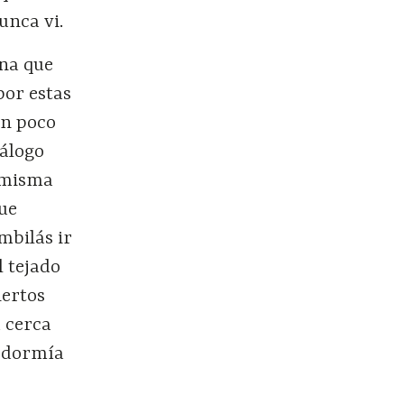
unca vi.
una que
por estas
un poco
iálogo
 misma
que
mbilás ir
l tejado
iertos
a cerca
e dormía