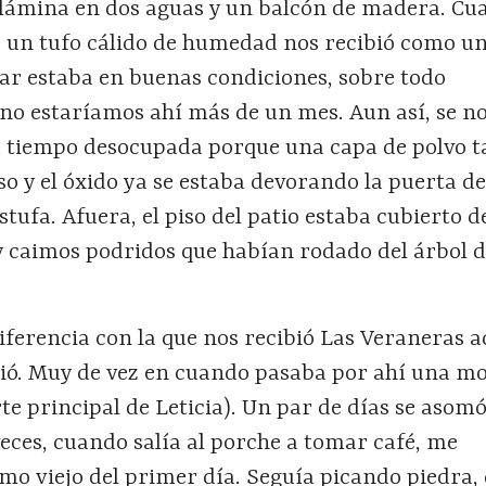
e lámina en dos aguas y un balcón de madera. C
, un tufo cálido de humedad nos recibió como un
gar estaba en buenas condiciones, sobre todo
no estaríamos ahí más de un mes. Aun así, se n
ba tiempo desocupada porque una capa de polvo 
so y el óxido ya se estaba devorando la puerta de
stufa. Afuera, el piso del patio estaba cubierto d
y caimos podridos que habían rodado del árbol d
diferencia con la que nos recibió Las Veraneras a
ó. Muy de vez en cuando pasaba por ahí una mot
e principal de Leticia). Un par de días se asom
veces, cuando salía al porche a tomar café, me
mo viejo del primer día. Seguía picando piedra,