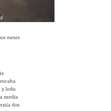
imos meses
ia
evocaba
 y lodo.
 a media
tenía dos