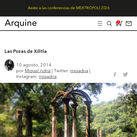
Asiste a las conferencias de MEXTRÓPOLI 2026
0
Las Pozas de Xilitla
10 agosto, 2014
por
Miquel Adrià
| Twitter:
miqadria
|
Instagram:
miqadria