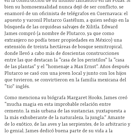
en la construcción de su mundo fantástico en las Pozas. Si
bien su homosexualidad nunca dejó de ser conflicto, se
enamoró de un oficinista de telégrafos en Cuernavaca: el
apuesto y varonil Plutarco Gastélum, a quien sedujo en la
búsqueda de las orquideas salvajes de Xilitla. Edward
James compró (a nombre de Plutarco, ya que como
extranjero no podía tener propiedades en México) una
extensión de treinta hectáreas de bosque semitropical,
donde llevó a cabo más de doscientas construcciones
entre las que destacan la “casa de los peristilos” la “casa
de las plantas” y el “homenaje a Max Ernst”. Años después
Plutarco se casó con una joven local y junto con los hijos
que tuvieron, se convirtieron en la familia mexicana del
“tio” inglés.
Como menciona su biógrafa Margaret Hooks, James creó
“mucha magia en esta improbable relación entre
cemento, la más urbana de las sustancias, yuxtapuesta a
la más exhuberante de la naturaleza, la jungla.” Amante
de lo exótico, de las aves y las serpientes, de lo arbitrario y
lo genial, James dedicó buena parte de su vida a la