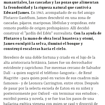
manantiales, las cascadas y las pozas que alimentan
la frondosidad y la riqueza natural que cautivó a
Edward James.
En 1945, acompañado de su fiel amigo
Plutarco Gastélum, James descubrió en una zona de
cascadas, pájaros, mariposas, libélulas y orquideas, este
remoto pueblo de origen prehispánico. Allí decidió
construir el “jardín del Edén” surrealista.
Con la ayuda de
Plutarco y la mano de obra local huasteca y otomí,
James esculpió la selva, iluminó el bosque y
construyó escaleras hacia el cielo.
Heredero de una doble fortuna y criado en el lujo de la
alta aristocracia británica, James fue un derrochador
estridente y caprichoso. Fue mecenas cercano de Salvador
Dalí –a quien sugirió el teléfono-langosta–, de René
Magritte –para quien posó en varios de sus cuadros más
famosos– y de Leonora Carrington, entre otros. Después
de pasar por la selecta escuela de Eaton en su niñez y
posteriormente por Oxford –sin terminar sus estudios-,
escribió poesia y novela, y se fue tras los pasos de una
bailarina exótica vienesa con quien se casó y divorció de