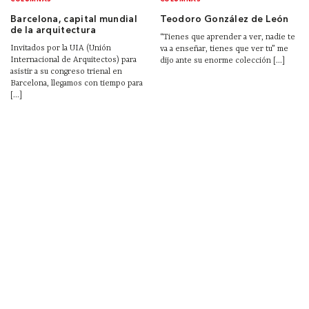
Barcelona, capital mundial
Teodoro González de León
de la arquitectura
“Tienes que aprender a ver, nadie te
Invitados por la UIA (Unión
va a enseñar, tienes que ver tu” me
Internacional de Arquitectos) para
dijo ante su enorme colección [...]
asistir a su congreso trienal en
Barcelona, llegamos con tiempo para
[...]