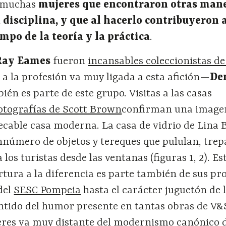
 muchas
mujeres que encontraron otras man
 disciplina, y que al hacerlo contribuyeron a
mpo de la teoría y la práctica
.
Ray Eames
fueron
incansables coleccionistas de
a la profesión va muy ligada a esta afición—
De
én es parte de este grupo. Visitas a las casas
otografías de Scott Brown
confirman una imag
ecable casa moderna. La casa de vidrio de Lina 
nnúmero de objetos y tereques que pululan, trep
 los turistas desde las ventanas (figuras 1, 2). Es
rtura a la diferencia es parte también de sus p
del
SESC Pompeia
hasta el carácter juguetón de l
entido del humor presente en tantas obras de V
eres va muy distante del modernismo canónico d