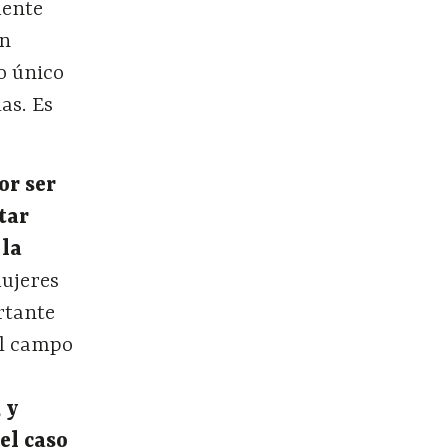
mente
on
o único
as. Es
or ser
tar
 la
mujeres
rtante
el campo
 y
el caso