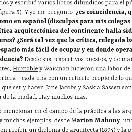
 y escribió varios libros difundidos para el p
igura 5). Y yo me pregunto,
¿es coincidencia, 
como en español (disculpas para mis colegas
rítica arquitectónica del continente halla si
es? ¿Será tal vez que la crítica, relegada ba
 espacio más fácil de ocupar y en donde oper
ndencia?
Desde sus respectivos puestos, y de ma
ntes,
Huxtable
y Waisman hicieron una labor de 
y certera—cada una con un criterio propio de lo qu
 que ser y hacer. Jane Jacobs y Saskia Sassen son
ca de la ciudad. Hay muchos más.
 mencionar en el campo de la práctica a las arq
ay muchos ejemplos, desde M
arion Mahony
, un
n recibir un diploma de arquitecta (1894) y la 