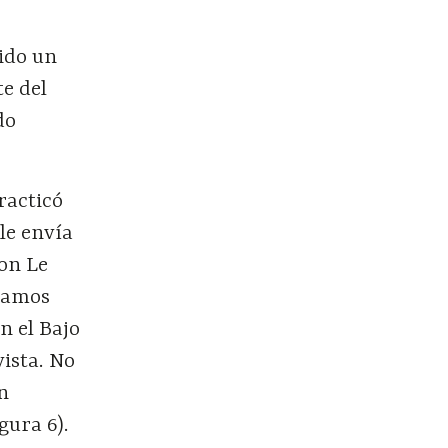
a
nido un
te del
do
racticó
le envía
con Le
tramos
n el Bajo
vista. No
n
gura 6).