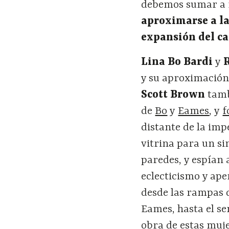
debemos sumar a
aproximarse a la
expansión del ca
Lina Bo Bardi
y
y su aproximación 
Scott Brown
tambi
de
Bo
y
Eames
, y
f
distante de la imp
vitrina para un si
paredes, y espían a
eclecticismo y ape
desde las rampas 
Eames, hasta el s
obra de estas muj