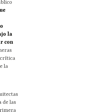
úblico
que
do
jo la
ar con
neras
crítica
e la
uitectas
a de las
primera