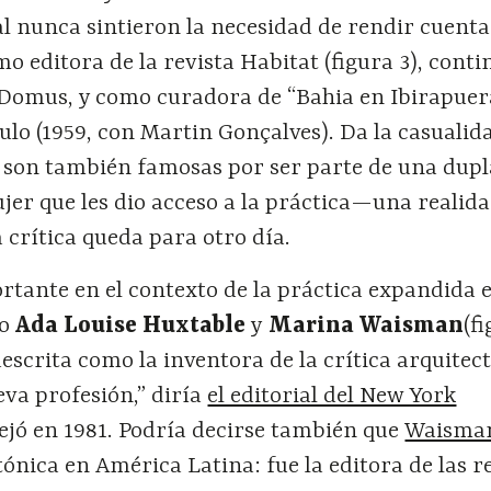
al nunca sintieron la necesidad de rendir cuenta
 editora de la revista Habitat (figura 3), cont
 Domus, y como curadora de “Bahia en Ibirapuera
ulo (1959, con Martin Gonçalves). Da la casualid
s son también famosas por ser parte de una dupl
er que les dio acceso a la práctica—una realid
crítica queda para otro día.
tante en el contexto de la práctica expandida e
mo
Ada Louise Huxtable
y
Marina Waisman
(f
escrita como la inventora de la crítica arquitec
va profesión,” diría
el editorial del New York
ejó en 1981. Podría decirse también que
Waisma
tónica en América Latina: fue la editora de las r