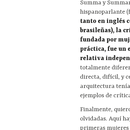
Summa y Summarios
hispanoparlante (f
tanto en inglés 
brasileñas), la c
fundada por mujer
práctica, fue un
relativa indepe
totalmente difere
directa, difícil, 
arquitectura tenía
ejemplos de críti
Finalmente, quiero
olvidadas. Aquí h
primeras mujeres e