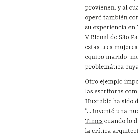
provienen, y al cu
operó también como
su experiencia en
V Bienal de São Pa
estas tres mujere
equipo marido-muj
problemática cuya 
Otro ejemplo impor
las escritoras co
Huxtable ha sido d
“… inventó una nue
Times
cuando lo d
la crítica arquitec