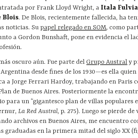
ntratada por Frank Lloyd Wright, a
Itala Fulvi
e Blois
. De Blois, recientemente fallecida, ha te
as noticias. Su
papel relegado en SOM
, como par
unto a Gordon Bunshaft, pone en evidencia el la
ofesión.
s más oscuro aún. Fue parte del
Grupo Austral
y p
 Argentina desde fines de los 1930—es ella quien 
ca a Jorge Ferrari Hardoy, trabajando en Paris 
 Plan de Buenos Aires. Posteriormente la encon
o para un “gigantesco plan de villas populares e
iernur,
La Red Austral
, p. 275). Luego se pierde de 
ando archivos en Buenos Aires, me encuentro co
 graduadas en la primera mitad del siglo XX (fi