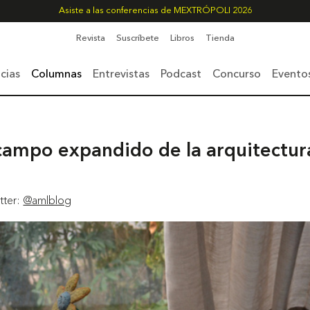
Asiste a las conferencias de MEXTRÓPOLI 2026
Revista
Suscríbete
Libros
Tienda
cias
Columnas
Entrevistas
Podcast
Concurso
Evento
 campo expandido de la arquitectur
itter:
@amlblog