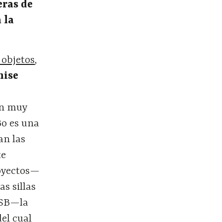
eras de
 la
 objetos
,
nise
en muy
Bo es una
an las
te
royectos—
as sillas
&SB—la
el cual