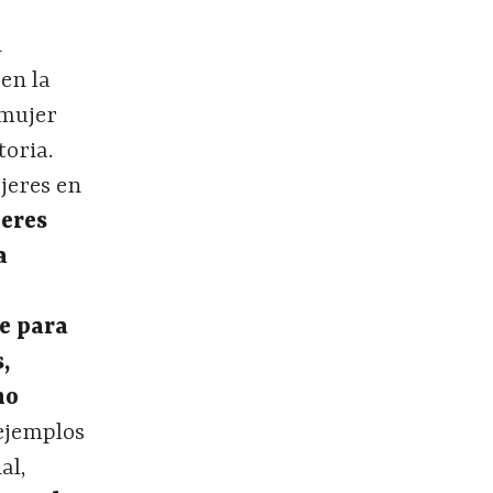
n
en la
 mujer
toria.
jeres en
eres
a
e para
,
no
ejemplos
al,