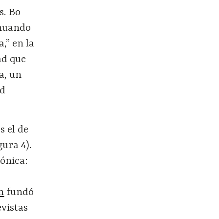
s. Bo
inuando
,” en la
ad que
a, un
ad
s el de
igura 4).
tónica:
n
fundó
evistas