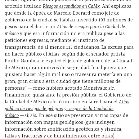
artículo titulado
Riesgos escondidos en CdMx
.
Ahí explicaba
que desde la época de Marcelo Eberard como jefe de
gobierno de la ciudad se habían invertido 103 millones de
pesos para elaborar un
Atlas de riesgos para la Ciudad de
México
y que esa información no era pública pese a las
peticiones expresas, mediante el instituto de
transparencia, de al menos 113 ciudadanos. La excusa para
no hacer público el Atlas, según
dijo
el senador priista
Emilio Gamboa le explicó el jefe de gobierno de la Ciudad
de México, eran motivos de seguridad: “cualquiera que
quisiera hacer algún mal uso o travesura metería en una
gran, gran crisis a esta ciudad que tiene millones de
personas” —como hubiera acotado Monsivais:
sic
.
Finalmente, quizá ante la presión pública, el Gobierno de
la Ciudad de México abrió un sitio en la red para el
Atlas
público de riesgos de peligros y riesgos de la Ciudad de
México
—sí:
sic.
En ese sitio se presentan varias capas de
información con mapas geológicos (que incluyen
información sobre zonificación geotécnica y sísmica,
fallas y fracturas y de hundimientos, entre otras),