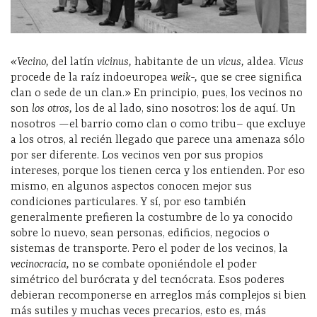
«Vecino,
del latín
vicinus,
habitante de un
vicus,
aldea.
Vicus
procede de la raíz indoeuropea
weik-,
que se cree significa
clan o sede de un clan.» En principio, pues, los vecinos no
son
los otros,
los de al lado, sino nosotros: los de aquí. Un
nosotros —el barrio como clan o como tribu– que excluye
a los otros, al recién llegado que parece una amenaza sólo
por ser diferente. Los vecinos ven por sus propios
intereses, porque los tienen cerca y los entienden. Por eso
mismo, en algunos aspectos conocen mejor sus
condiciones particulares. Y sí, por eso también
generalmente prefieren la costumbre de lo ya conocido
sobre lo nuevo, sean personas, edificios, negocios o
sistemas de transporte. Pero el poder de los vecinos, la
vecinocracia,
no se combate oponiéndole el poder
simétrico del burócrata y del tecnócrata. Esos poderes
debieran recomponerse en arreglos más complejos si bien
más sutiles y muchas veces precarios, esto es, más