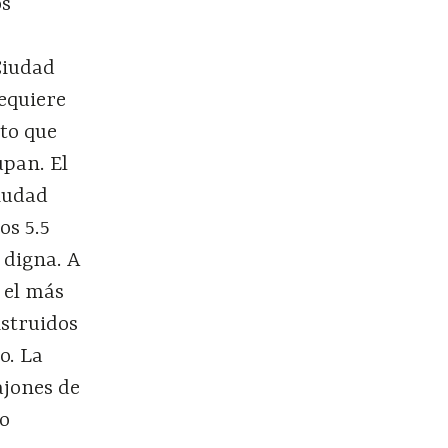
os
Ciudad
requiere
to que
upan. El
ciudad
os 5.5
 digna. A
 el más
nstruidos
o. La
ajones de
ro