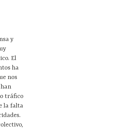
nsa y
muy
co. El
ntos ha
que nos
 han
o tráfico
 la falta
ridades.
olectivo,