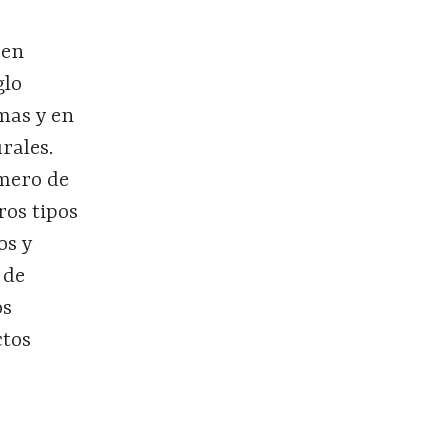
 en
glo
mas y en
rales.
úmero de
ros tipos
os y
 de
os
ctos