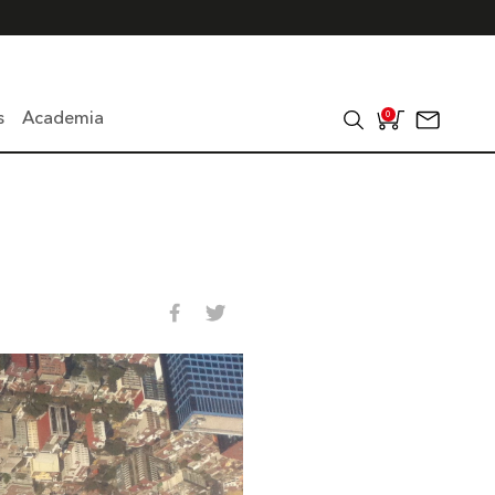
s
Academia
0