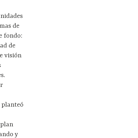
unidades
emas de
e fondo:
dad de
e visión
s
s.
or
 planteó
 plan
ando y