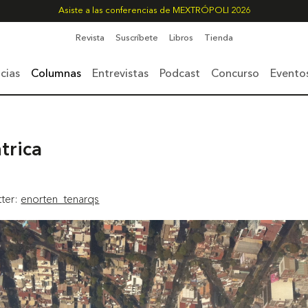
Asiste a las conferencias de MEXTRÓPOLI 2026
Revista
Suscríbete
Libros
Tienda
cias
Columnas
Entrevistas
Podcast
Concurso
Evento
trica
tter:
enorten_tenarqs