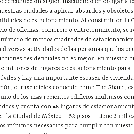
 construcción siguen insistiendo en obligar a l
uestras ciudades a aplicar absurdos y obsoletos
tidades de estacionamiento. Al construir en la 
cio de oficinas, comercio o entretenimiento, se 
o número de metros cuadrados de estacionamien
s diversas actividades de las personas que los oc
ucciones residenciales no es mejor. En nuestra 
te millones de lugares de estacionamiento para l
óviles y hay una importante escasez de vivienda
ón, el rascacielos conocido como The Shard, es
uno de los más recientes edificios multiusos co
ndres y cuenta con 48 lugares de estacionamient
n la Ciudad de México —52 pisos— tiene 3 mil c
los mínimos necesarios para cumplir con nuest