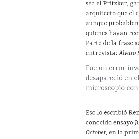
sea el Pritzker, ga
arquitecto que el 
aunque probableme
quienes hayan rec
Parte de la frase s
entrevista:
Álvaro 
Fue un error inv
desapareció en e
microscopio con 
Eso lo escribió Re
conocido ensayo
J
October,
en la prim