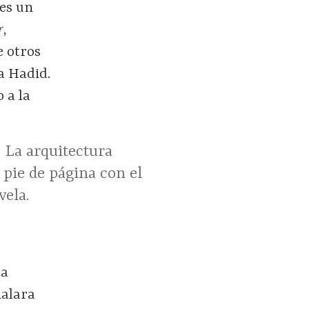
 es un
r
,
e otros
a Hadid.
o a la
. La arquitectura
 pie de página con el
vela.
ta
ñalara