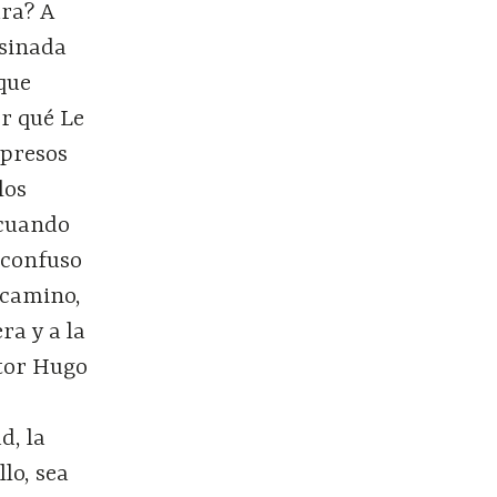
ura? A
esinada
que
or qué Le
mpresos
los
“cuando
 confuso
l camino,
ra y a la
tor Hugo
d, la
lo, sea