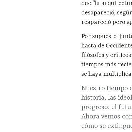
que “la arquitectu
desapareció, segú
reapareció pero ag
Por supuesto, jun
hasta de Occident
filósofos y crític
tiempos más recien
se haya multiplica
Nuestro tiempo e
historia, las ide
progreso: el fut
Ahora vemos cómo 
cómo se extingue