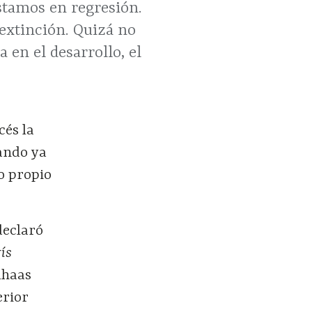
stamos en regresión.
extinción. Quizá no
 en el desarrollo, el
cés la
ando ya
o propio
declaró
ís
lhaas
erior