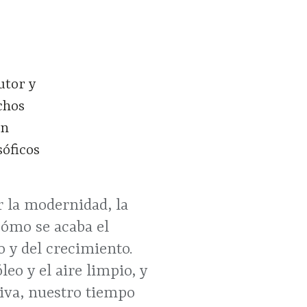
utor y
chos
en
sóficos
r la modernidad, la
cómo se acaba el
o y del crecimiento.
eo y el aire limpio, y
tiva, nuestro tiempo