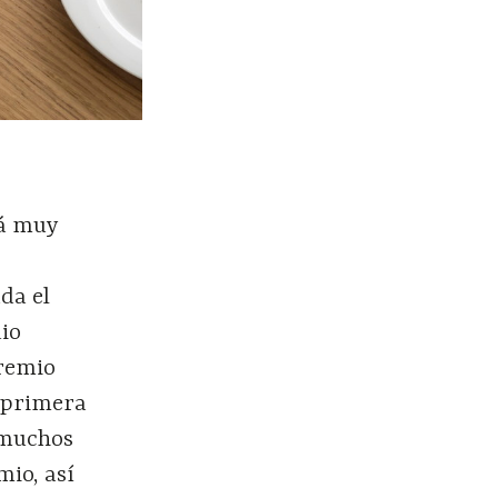
tá muy
da el
dio
Premio
a primera
 muchos
mio, así