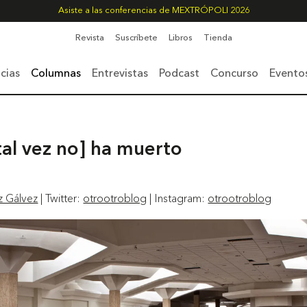
Asiste a las conferencias de MEXTRÓPOLI 2026
Revista
Suscríbete
Libros
Tienda
cias
Columnas
Entrevistas
Podcast
Concurso
Evento
tal vez no] ha muerto
z Gálvez
| Twitter:
otrootroblog
| Instagram:
otrootroblog