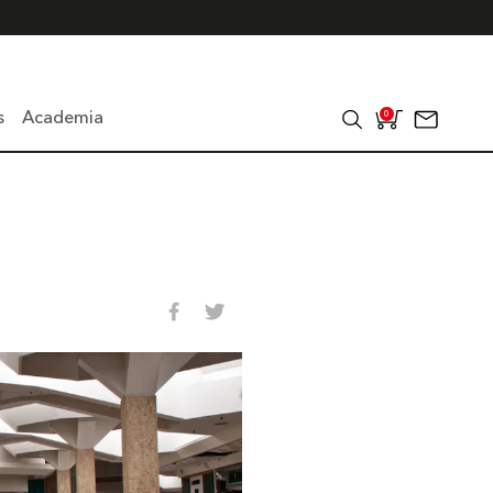
s
Academia
0