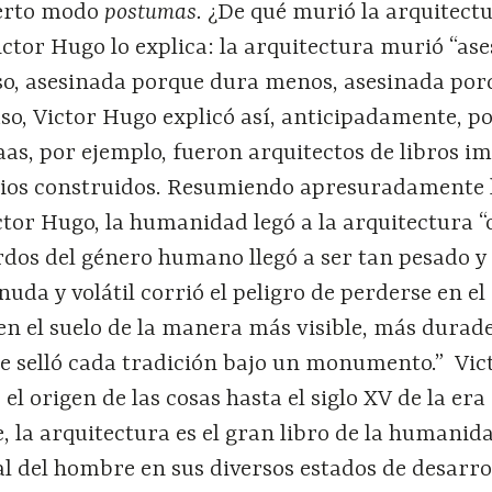
ierto modo
postumas.
¿De qué murió la arquitect
ctor Hugo lo explica: la arquitectura murió “as
eso, asesinada porque dura menos, asesinada por
so, Victor Hugo explicó así, anticipadamente, p
as, por ejemplo, fueron arquitectos de libros i
icios construidos. Resumiendo apresuradamente 
tor Hugo, la humanidad legó a la arquitectura 
rdos del género humano llegó a ser tan pesado y
nuda y volátil corrió el peligro de perderse en e
en el suelo de la manera más visible, más durade
Se selló cada tradición bajo un monumento.”
Vic
el origen de las cosas hasta el siglo XV de la era
e, la arquitectura es el gran libro de la humanida
l del hombre en sus diversos estados de desarrol