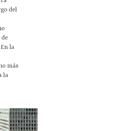
era
rgo del
ño
 de
 En la
cho más
a la