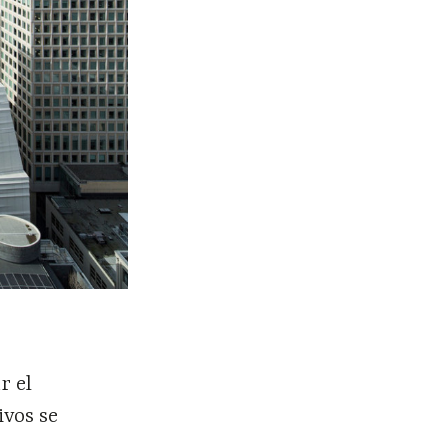
r el
ivos se