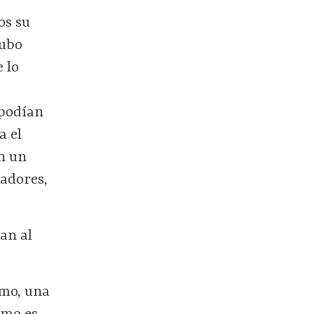
os su
cubo
 lo
 podían
a el
on un
ñadores,
tan al
smo, una