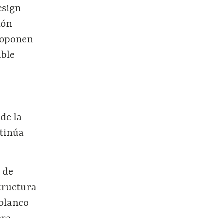
esign
ión
proponen
ible
de la
ntinúa
 de
tructura
 blanco