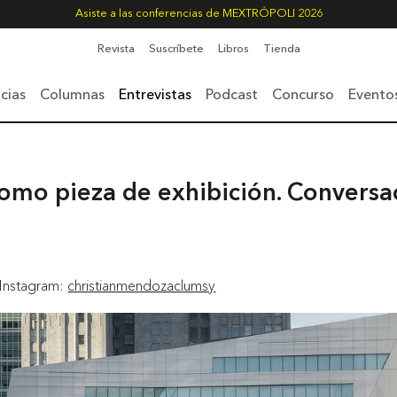
Asiste a las conferencias de MEXTRÓPOLI 2026
Revista
Suscríbete
Libros
Tienda
cias
Columnas
Entrevistas
Podcast
Concurso
Evento
como pieza de exhibición. Conversa
 Instagram:
christianmendozaclumsy