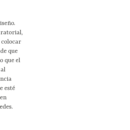
iseño.
ratorial,
 colocar
 de que
o que el
 al
encia
e esté
ten
edes.