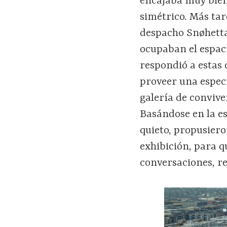
encajaba muy bien 
simétrico. Más tar
despacho Snøhetta,
ocupaban el espaci
respondió a estas 
proveer una especi
galería de convive
Basándose en la e
quieto, propusieron
exhibición, para q
conversaciones, re