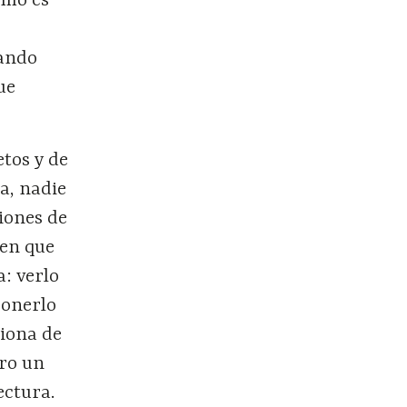
ómo es
cando
ue
tos y de
a, nadie
ciones de
ten que
a: verlo
ponerlo
ciona de
ro un
ectura.