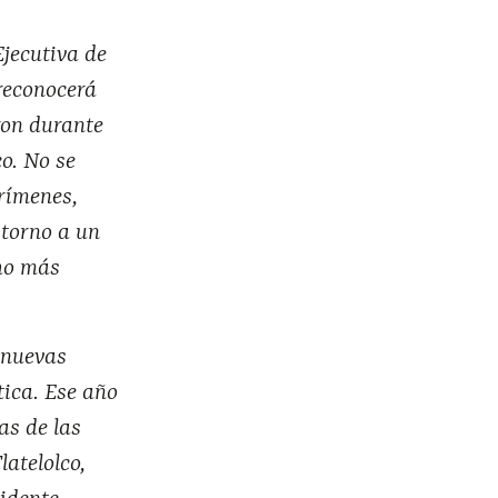
Ejecutiva de
reconocerá
ron durante
co. No se
crímenes,
 torno a un
ho más
 nuevas
tica. Ese año
as de las
atelolco,