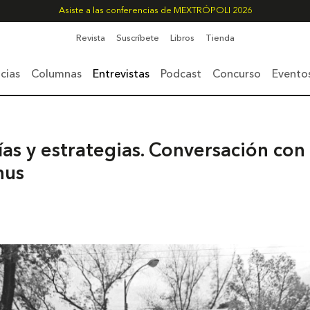
Asiste a las conferencias de MEXTRÓPOLI 2026
Revista
Suscríbete
Libros
Tienda
cias
Columnas
Entrevistas
Podcast
Concurso
Evento
ías y estrategias. Conversación co
nus