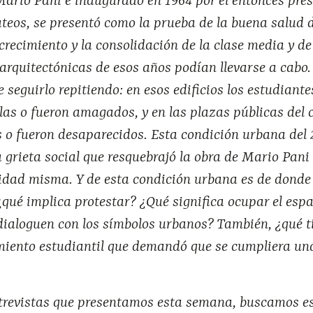
ario Pani e inaugurado en 1964 por el entonces pre
eos, se presentó como la prueba de la buena salud d
crecimiento y la consolidación de la clase media y de
arquitectónicas de esos años podían llevarse a cabo.
 seguirlo repitiendo: en esos edificios los estudiant
alas o fueron amagados, y en las plazas públicas del 
 o fueron desaparecidos. Esta condición urbana del 
a grieta social que resquebrajó la obra de Mario Pani
idad misma. Y de esta condición urbana es de donde
¿qué implica protestar? ¿Qué significa ocupar el espa
dialoguen con los símbolos urbanos? También, ¿qué t
miento estudiantil que demandó que se cumpliera u
ntrevistas que presentamos esta semana, buscamos e