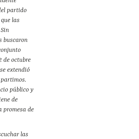
sidente
el partido
 que las
 Sin
es buscaron
conjunto
2 de octubre
 se extendió
 partimos.
cio público y
iene de
na promesa de
scuchar las