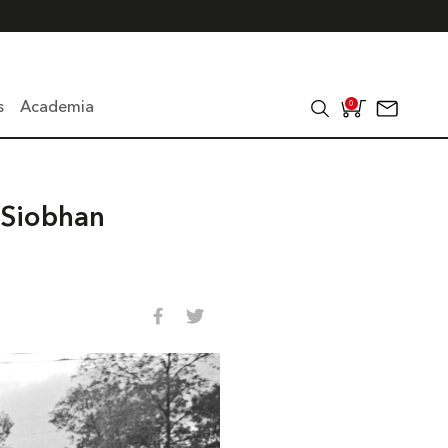
s
Academia
0
n Siobhan