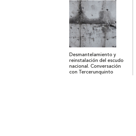
Desmantelamiento y
reinstalación del escudo
nacional. Conversación
con Tercerunquinto
Institucional
Acerca de Arquine
La Hora Arquine
MEXTRÓPOLI