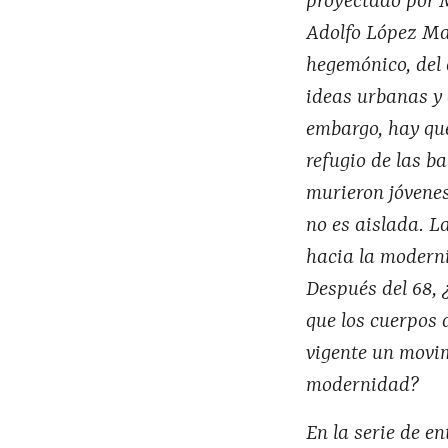
proyectado por M
Adolfo López Mat
hegemónico, del 
ideas urbanas y 
embargo, hay que
refugio de las b
murieron jóvenes
no es aislada. L
hacia la modern
Después del 68, 
que los cuerpos 
vigente un movi
modernidad?
En la serie de e