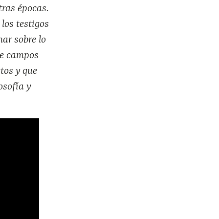
otras épocas.
os testigos
nar sobre lo
de campos
tos y que
osofía y