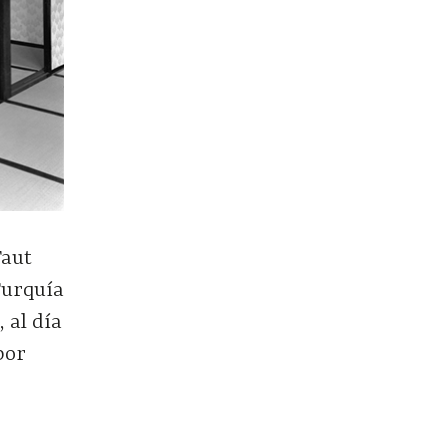
Taut
Turquía
 al día
 por