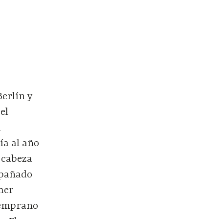
Berlín y
el
a
ía al año
, cabeza
mpañado
mer
 temprano