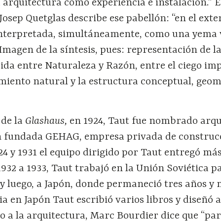
 arquitectura como experiencia e instalación.” 
Josep Quetglas describe ese pabellón: “en el exter
nterpretada, simultáneamente, como una yema v
 Imagen de la síntesis, pues: representación de l
ida entre Naturaleza y Razón, entre el ciego im
miento natural y la estructura conceptual, geom
 de la
Glashaus,
en 1924, Taut fue nombrado arqu
ién fundada GEHAG, empresa privada de construc
24 y 1931 el equipo dirigido por Taut entregó más
1932 a 1933, Taut trabajó en la Unión Soviética p
 y luego, a Japón, donde permaneció tres años y 
a en Japón Taut escribió varios libros y diseñó 
 a la arquitectura, Marc Bourdier dice que “par