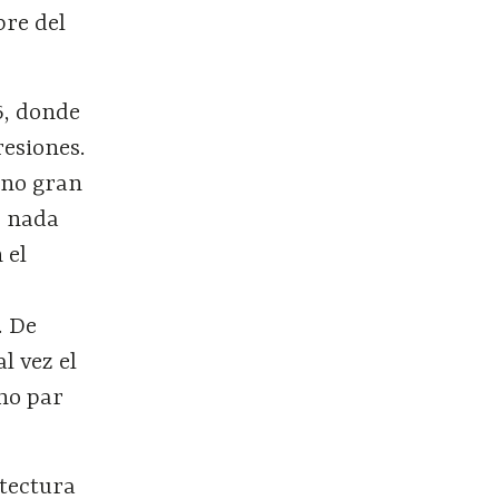
bre del
6, donde
resiones.
mino gran
s nada
 el
. De
al vez el
ino par
tectura