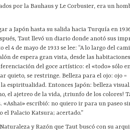
ados por la Bauhaus y Le Corbusier, era un hom
gar a Japón hasta su salida hacia Turquía en 193
spués, Taut llevó un diario donde anotó sus imp
ito el 4 de mayo de 1933 se lee: “A lo largo del ca
salón de espera gran vista, desde las habitacione
iferenciación del goce artístico: el «todo» sólo en
r quieto, se restringe. Belleza para el ojo: ojo =
a espiritualidad. Entonces Japón: belleza visual
o, el ajetreo de la vida, ¡triunfo de los colores! T
 «Ashai» escribió: no quiero ir para un paseo s
so el Palacio Katsura; acertado.”
Naturaleza y Razón que Taut buscó con su arqui