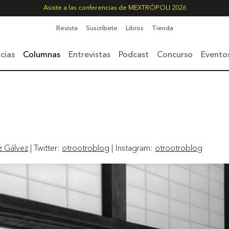
Asiste a las conferencias de MEXTRÓPOLI 2026
Revista
Suscríbete
Libros
Tienda
cias
Columnas
Entrevistas
Podcast
Concurso
Evento
z Gálvez
| Twitter:
otrootroblog
| Instagram:
otrootroblog