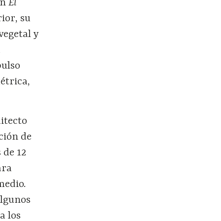
En
El
ior, su
egetal y
a
pulso
étrica,
itecto
ción de
 de 12
ara
medio.
algunos
a los