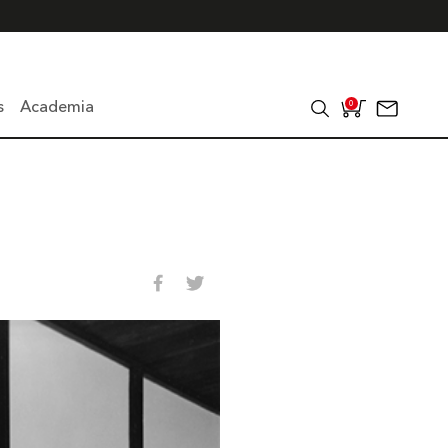
s
Academia
0