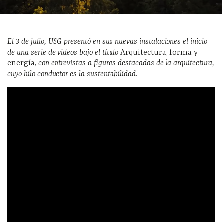
El 3 de julio, USG presentó en sus nuevas instalaciones el inicio
de una serie de videos bajo el título
Arquitectura, forma y
energía,
con entrevistas a figuras destacadas de la arquitectura,
cuyo hilo conductor es la sustentabilidad.