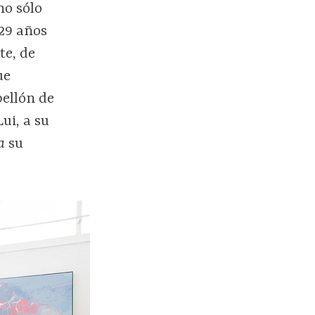
no sólo
 29 años
te, de
ue
bellón de
ui, a su
a
su