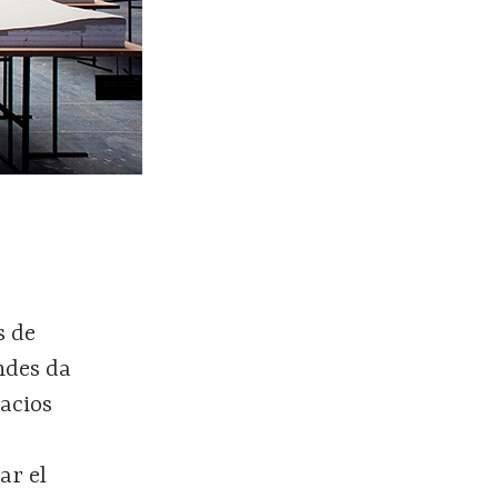
s de
ndes da
acios
ar el