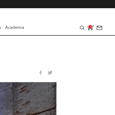
s
Academia
0