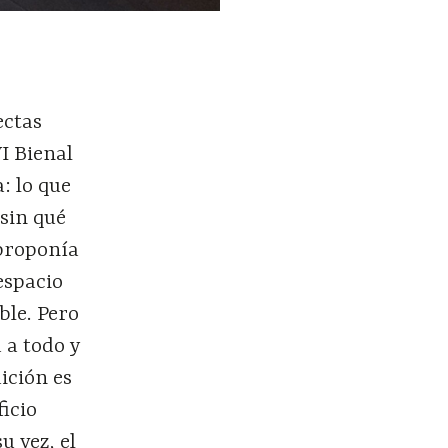
ectas
I Bienal
: lo que
 sin qué
 proponía
espacio
ble. Pero
 a todo y
ición es
ficio
u vez, el