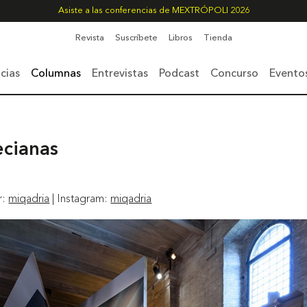
Asiste a las conferencias de MEXTRÓPOLI 2026
Revista
Suscríbete
Libros
Tienda
cias
Columnas
Entrevistas
Podcast
Concurso
Evento
ecianas
r:
miqadria
| Instagram:
miqadria