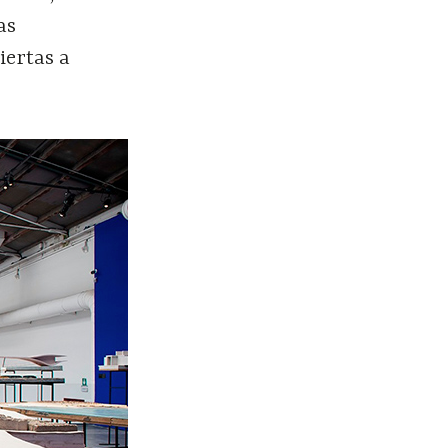
as
iertas a