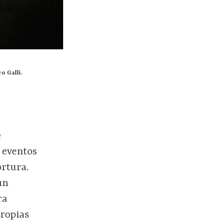
o Galli.
e
 eventos
ortura.
un
ra
propias