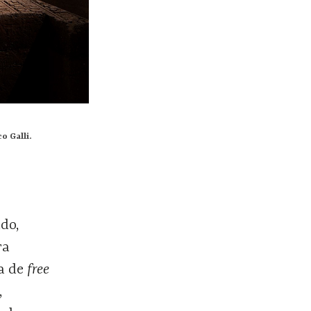
o Galli.
ado,
ra
ea de
free
,