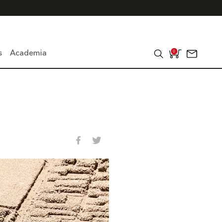
s
Academia
0