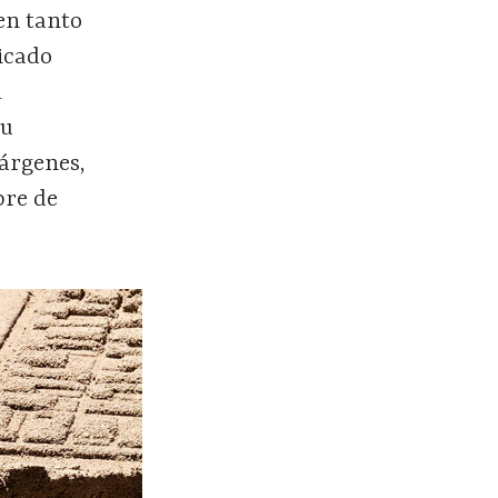
en tanto
licado
l
su
márgenes,
bre de