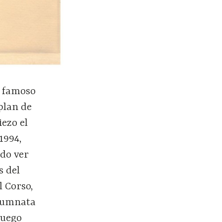
l famoso
 plan de
iezo el
1994,
edo ver
s del
l Corso,
olumnata
luego