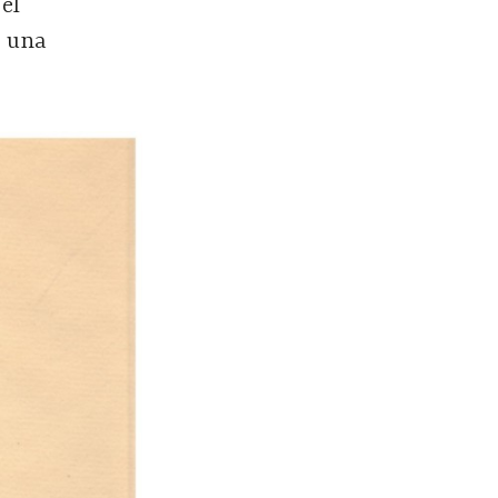
 el
, una