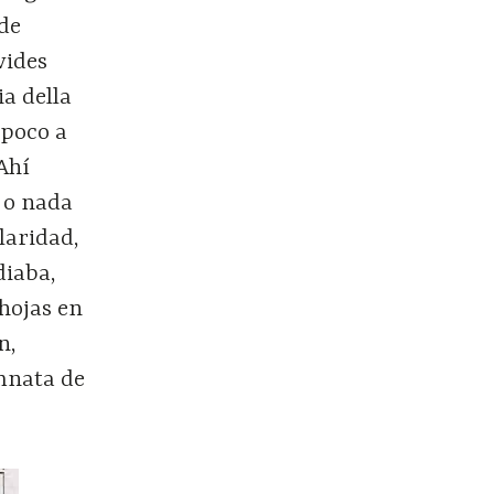
 de
vides
ia della
 poco a
Ahí
o o nada
laridad,
diaba,
hojas en
n,
umnata de