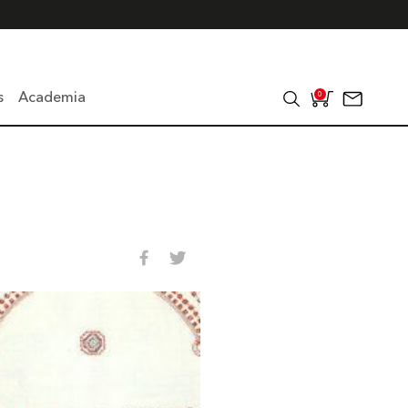
s
Academia
0