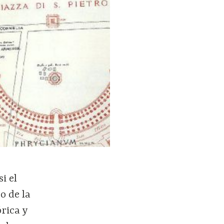
i el
o de la
órica y