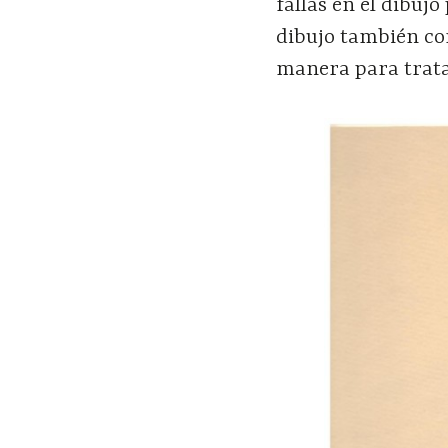
fallas en el dibuj
dibujo también co
manera para tratar