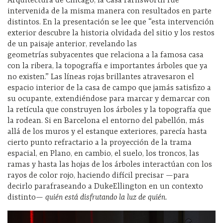
A
rquitectura
de Chicago, la Casa
Farnsworth
fue
intervenida de la misma manera con resultados en parte
distintos. En la presentación se lee que “esta intervención
exterior descubre la historia olvidada del sitio y los restos
de un paisaje anterior, revelando las
geometrías
subyacentes que relaciona a la famosa casa
con la ribera, la topografía e importantes árboles que ya
no existen.” Las líneas rojas brillantes atravesaron el
espacio interior de la casa de campo que jamás satisfizo a
su ocupante, extendiéndose para marcar y demarcar con
la retícula que construyen los árboles y la topografía que
la rodean. Si en Barcelona el entorno del pabellón, más
allá de los muros y el estanque exteriores, parecía hasta
cierto punto refractario a la proyección de la trama
espacial, en Plano, en cambio, el suelo, los troncos, las
ramas y hasta las hojas de los árboles interactúan con los
rayos de color rojo, haciendo difícil precisar —para
decirlo parafraseando a
Duke
Ellington
en un contexto
distinto—
quién está disfrutando la luz de quién.