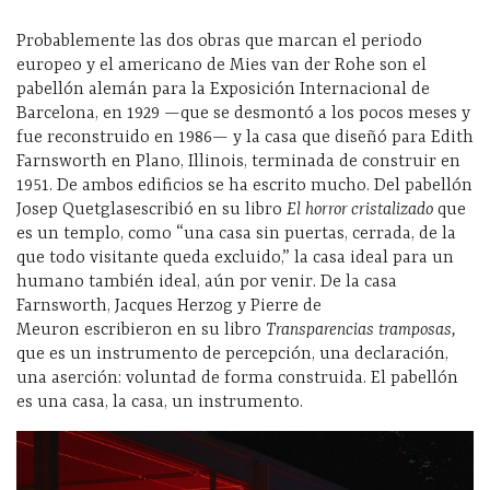
Probablemente las dos obras que marcan el periodo
europeo y el americano de Mies van der
Rohe
son el
pabe
llón alemán para la Exposición I
nternacional de
Barcelona, en 1929 —que se desmontó a los pocos meses y
fue reconstruido en 1986— y la casa que diseñó para Edith
Farnsworth
en Plano, Illinois, terminada de construir en
1951. De ambos edificios se ha escrito mucho. Del pabellón
Josep
Quetglas
escribió en su libro
El horror cristalizado
que
es un templo, como “una casa sin puertas, cerrada, de la
que todo visitante queda e
xcluido,” la casa ideal para
un
humano también ideal, aún por venir. De la casa
Farnsworth
, Jacques Herzog y Pierre de
Meuron
escribieron en su libro
Transparencias tramposas,
que es un instrumento de percepción, una declaración,
una aserción: voluntad de forma construida. El pabellón
es una casa, la casa, un instrumento.