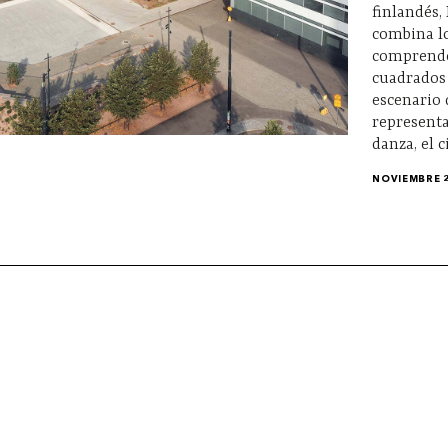
finlandés, 
combina lo
comprende
cuadrados 
escenario 
representa
danza, el c
NOVIEMBRE 