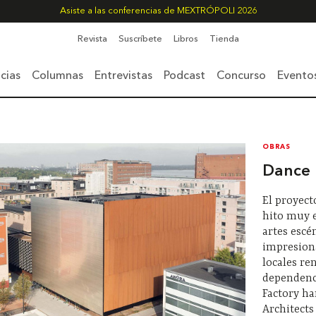
Asiste a las conferencias de MEXTRÓPOLI 2026
Revista
Suscríbete
Libros
Tienda
cias
Columnas
Entrevistas
Podcast
Concurso
Evento
OBRAS
Dance 
El proyect
hito muy e
artes escé
impresiona
locales re
dependenci
Factory h
Architects