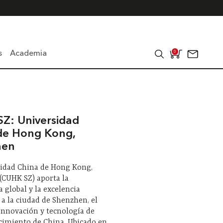
s
Academia
0
Z: Universidad
de Hong Kong,
hen
sidad China de Hong Kong,
(CUHK SZ) aporta la
a global y la excelencia
a la ciudad de Shenzhen, el
innovación y tecnología de
cimiento de China. Ubicado en