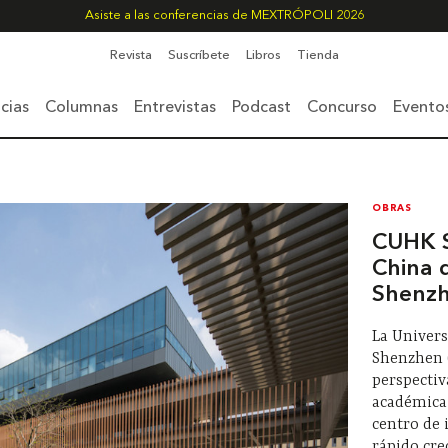
Asiste a las conferencias de MEXTRÓPOLI 2026
Revista
Suscríbete
Libros
Tienda
cias
Columnas
Entrevistas
Podcast
Concurso
Evento
OBRAS
CUHK S
China 
Shenz
La Univer
Shenzhen 
perspectiv
académica 
centro de 
rápido cre