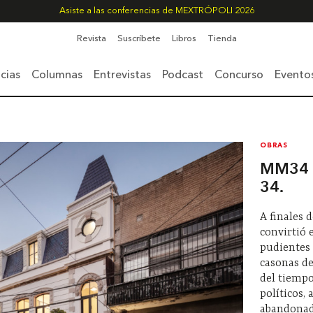
Asiste a las conferencias de MEXTRÓPOLI 2026
Revista
Suscríbete
Libros
Tienda
cias
Columnas
Entrevistas
Podcast
Concurso
Evento
OBRAS
MM34 |
34.
A finales 
convirtió 
pudientes 
casonas d
del tiempo
políticos,
abandonad