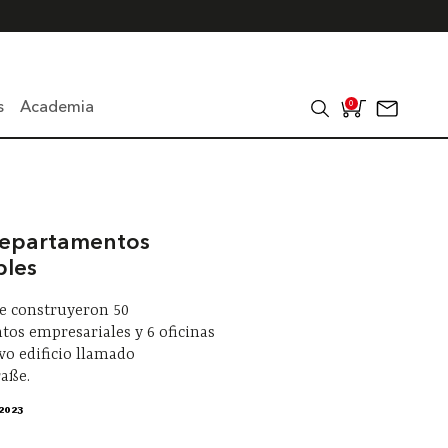
s
Academia
0
epartamentos
bles
se construyeron 50
os empresariales y 6 oficinas
o edificio llamado
aße.
2023