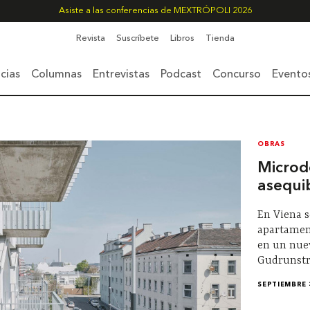
Asiste a las conferencias de MEXTRÓPOLI 2026
Revista
Suscríbete
Libros
Tienda
cias
Columnas
Entrevistas
Podcast
Concurso
Evento
OBRAS
Microd
asequi
En Viena 
apartament
en un nuev
Gudrunstr
SEPTIEMBRE 