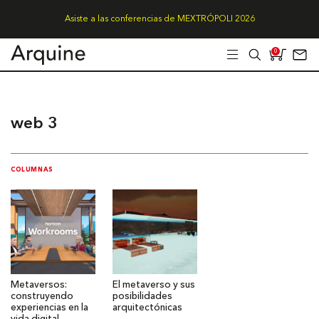
Asiste a las conferencias de MEXTRÓPOLI 2026
0
web 3
COLUMNAS
Metaversos:
El metaverso y sus
construyendo
posibilidades
experiencias en la
arquitectónicas