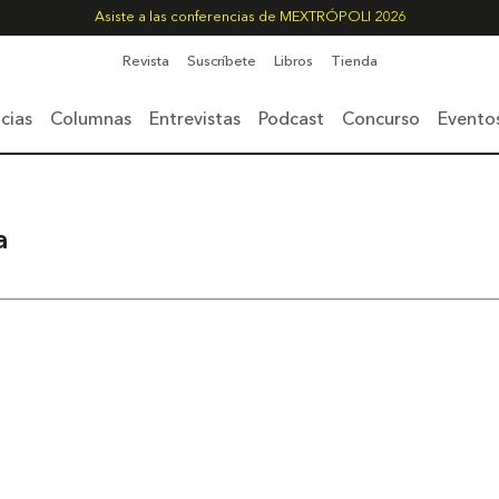
Asiste a las conferencias de MEXTRÓPOLI 2026
Revista
Suscríbete
Libros
Tienda
cias
Columnas
Entrevistas
Podcast
Concurso
Evento
a