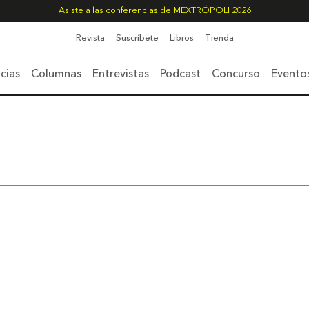
Asiste a las conferencias de MEXTRÓPOLI 2026
Revista
Suscríbete
Libros
Tienda
cias
Columnas
Entrevistas
Podcast
Concurso
Evento