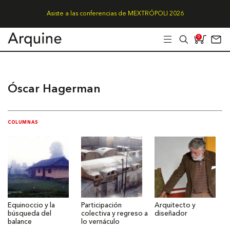
Asiste a las conferencias de MEXTRÓPOLI 2026
0
Óscar Hagerman
COLUMNAS
Equinoccio y la
Participación
Arquitecto y
búsqueda del
colectiva y regreso a
diseñador
balance
lo vernáculo