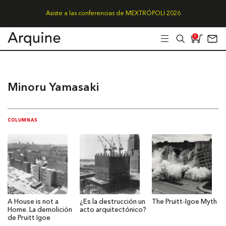
Asiste a las conferencias de MEXTRÓPOLI 2026
0
Minoru Yamasaki
COLUMNAS
A House is not a
¿Es la destrucción un
The Pruitt-Igoe Myth
Home. La demolición
acto arquitectónico?
de Pruitt Igoe