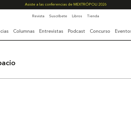
Asiste a las conferencias de MEXTRÓPOLI 2026
Revista
Suscríbete
Libros
Tienda
cias
Columnas
Entrevistas
Podcast
Concurso
Evento
pacio