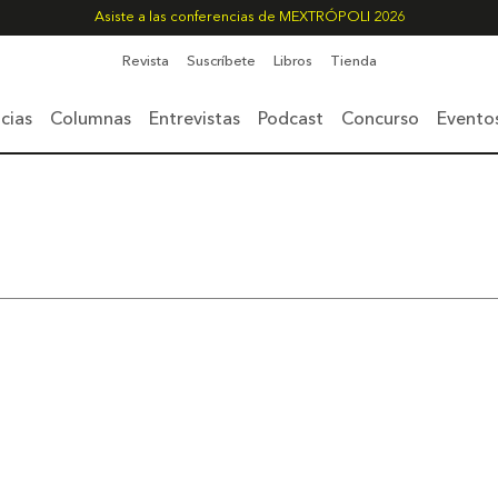
Asiste a las conferencias de MEXTRÓPOLI 2026
Revista
Suscríbete
Libros
Tienda
cias
Columnas
Entrevistas
Podcast
Concurso
Evento