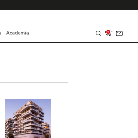
s
Academia
0