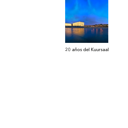
20 años del Kuursaal
Institucional
Acerca de Arquine
La Hora Arquine
MEXTRÓPOLI
Edición impresa
Suscripción anual
Anúnciate con nosotros