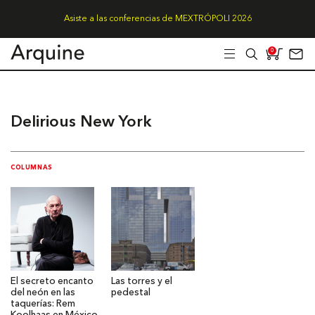
Asiste a las conferencias de MEXTRÓPOLI 2026
0
Delirious New York
COLUMNAS
El secreto encanto
Las torres y el
del neón en las
pedestal
taquerías: Rem