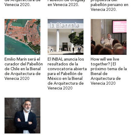
de Arquitectura de
Pabellón de Uruguay
propuesta del
Venecia 2020.
en Venecia 2020.
pabellón peruano en
Venecia 2020.
Emilio Marín será el
El INBAL anuncia los
How will we live
curador del Pabellón
resultados de la
together? | El
de Chile en la Bienal
convocatoria abierta
próximo tema de la
de Arquitectura de
para el Pabellón de
Bienal de
Venecia 2020
México en la Bienal
Arquitectura de
de Arquitectura de
Venecia 2020
Venecia 2020