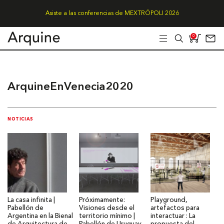
Asiste a las conferencias de MEXTRÓPOLI 2026
0
ArquineEnVenecia2020
NOTICIAS
La casa infinita |
Próximamente:
Playground,
Pabellón de
Visiones desde el
artefactos para
Argentina en la Bienal
territorio mínimo |
interactuar : La