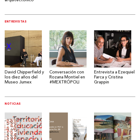
arquitectónico
ENTREVISTAS
David Chipperfield y
Conversación con
Entrevista a Ezequiel
los diez años del
Rozana Montiel en
Farca y Cristina
Museo Jumex
#MEXTRÓPOLI
Grappin
NOTICIAS