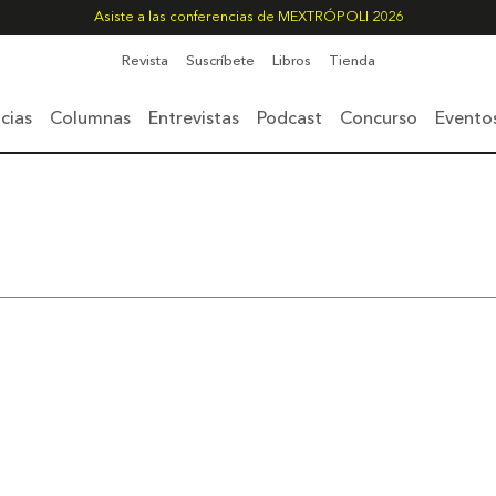
Asiste a las conferencias de MEXTRÓPOLI 2026
Revista
Suscríbete
Libros
Tienda
cias
Columnas
Entrevistas
Podcast
Concurso
Evento