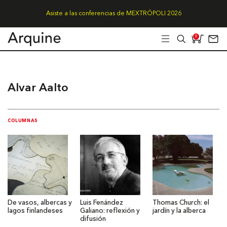
Asiste a las conferencias de MEXTRÓPOLI 2026
0
Alvar Aalto
COLUMNAS
De vasos, albercas y
Luis Fenández
Thomas Church: el
lagos finlandeses
Galiano: reflexión y
jardín y la alberca
difusión